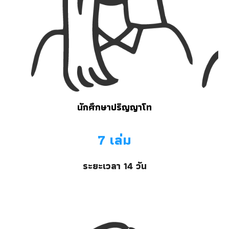
นักศึกษาปริญญา
โท
7
เล่ม
ระยะเวลา
14
วัน